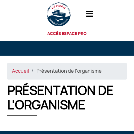
Aller
au
contenu
principal
ACCÈS ESPACE PRO
Accueil
Présentation de l'organisme
PRÉSENTATION DE
L'ORGANISME