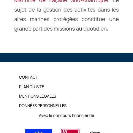
Maritime de Façade Sud-Atlantique
. Le
sujet de la gestion des activités dans les
aires marines protégées constitue une
grande part des missions au quotidien.
PIED
CONTACT
DE
PLAN DU SITE
MENTIONS LÉGALES
PAGE
DONNÉES PERSONNELLES
Avec le concours financier de